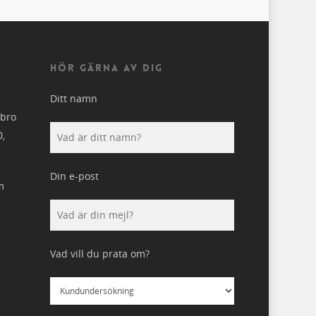
HÖR GÄRNA AV DIG
Ditt namn
ebro
0,
Din e-post
m
Vad vill du prata om?