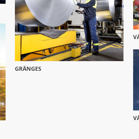
V
GRÄNGES
V