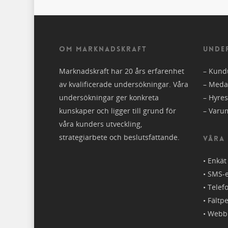
OM MARKNADSKRAFT
UNDE
Marknadskraft har 20 års erfarenhet
–
Kund
av kvalificerade undersökningar. Våra
–
Meda
undersökningar ger konkreta
–
Hyre
kunskaper och ligger till grund för
–
Varu
våra kunders utveckling,
strategiarbete och beslutsfattande.
VÅRA
• Enkät
• SMS-
• Telef
• Fältp
• Webb