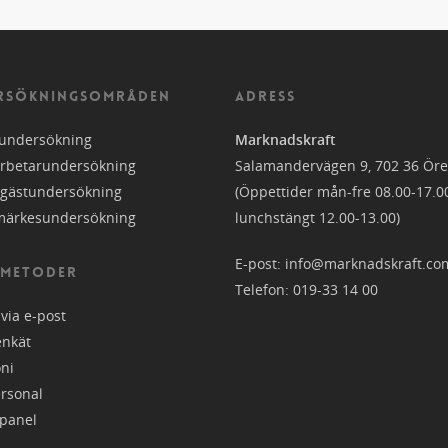
RSÖKNINGSOMRÅDEN
ADRESS
undersökning
Marknadskraft
rbetarundersökning
Salamandervägen 9, 702 36 Ör
sgästundersökning
(Öppettider mån-fre 08.00-17.0
märkesundersökning
lunchstängt 12.00-13.00)
E-post:
info@marknadskraft.co
 METODER
Telefon:
019-33 14 00
 via e-post
enkät
oni
ersonal
panel