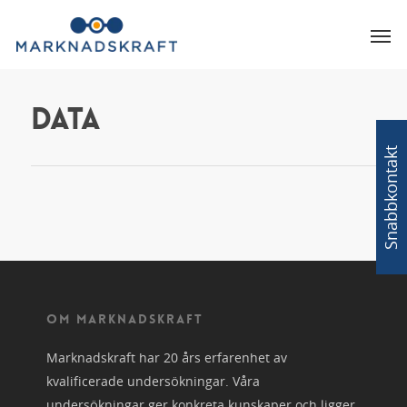
Data
Snabbkontakt
OM MARKNADSKRAFT
Marknadskraft har 20 års erfarenhet av
kvalificerade undersökningar. Våra
undersökningar ger konkreta kunskaper och ligger